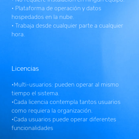
• Plataforma de operación y datos
hospedados en la nube.
• Trabaja desde cualquier parte a cualquier
hora.
Licencias
•Multi-usuarios: pueden operar al mismo
tiempo el sistema.
•Cada licencia contempla tantos usuarios
como requiera la organización.
•Cada usuarios puede operar diferentes
funcionalidades