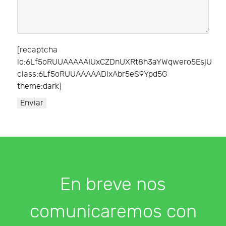
[recaptcha
id:6Lf5oRUUAAAAAIUxCZDnUXRt8h3aYWqwero5EsjU
class:6Lf5oRUUAAAAADIxAbr5eS9Ypd5G
theme:dark]
En breve nos
comunicaremos con